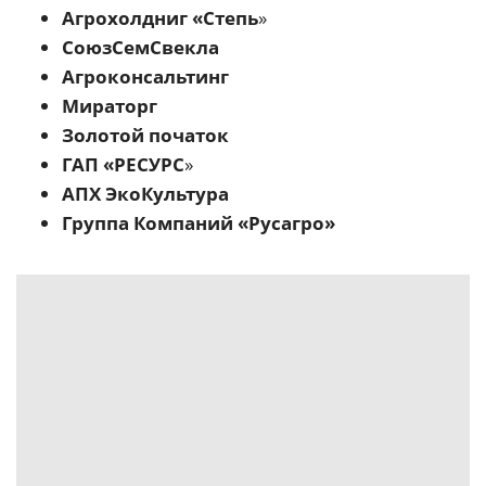
Агрохолдниг «Степь
»
СоюзСемСвекла
Агроконсальтинг
Мираторг
Золотой початок
ГАП
«РЕСУРС
»
АПХ ЭкоКультура
Группа Компаний «Русагро»